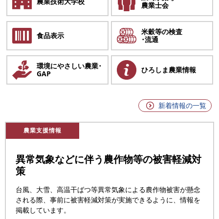
農業技術
大学校
農業士会
米穀等の検査
食品表示
･流通
環境にやさしい農業･
ひろしま農業情報
GAP
新着情報の一覧
農業支援情報
異常気象などに伴う農作物等の被害軽減対
策
台風、大雪、高温干ばつ等異常気象による農作物被害が懸念
される際、事前に被害軽減対策が実施できるように、情報を
掲載しています。