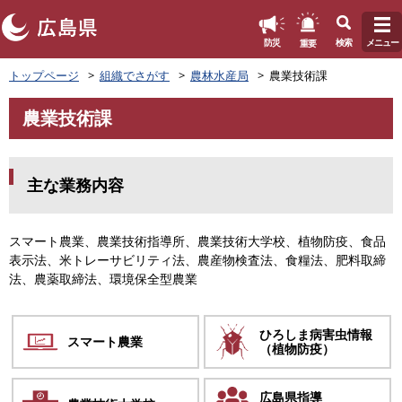
このページの本文へ
重要
防災
検索
メニュー
ペ
トップページ
組織でさがす
農林水産局
農業技術課
ー
ジ
農業技術課
の
本
先
文
頭
で
主な業務内容
す
。
スマート農業、農業技術指導所、農業技術大学校、植物防疫、食品
表示法、米トレーサビリティ法、農産物検査法、食糧法、肥料取締
法、農薬取締法、環境保全型農業
ひろしま病害虫情報
スマート
農業
（植物防疫）
広島県指導