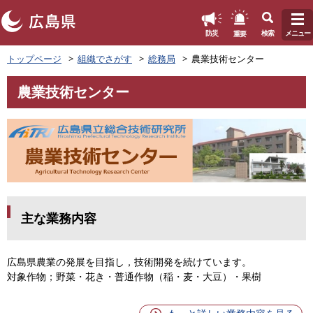
このページの本文へ
重要
防災
検索
メニュー
ペ
トップページ
組織でさがす
総務局
農業技術センター
ー
ジ
農業技術センター
の
本
先
文
頭
で
す
。
主な業務内容
広島県農業の発展を目指し，技術開発を続けています。
対象作物；野菜・花き・普通作物（稲・麦・大豆）・果樹