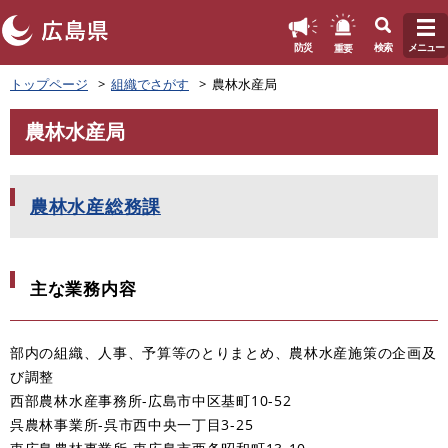
このページの本文へ
重要
防災
検索
メニュー
ペ
トップページ
組織でさがす
農林水産局
ー
ジ
農林水産局
の
本
先
文
頭
で
農林水産総務課
す
。
主な業務内容
部内の組織、人事、予算等のとりまとめ、農林水産施策の企画及
び調整
西部農林水産事務所-広島市中区基町10-52
呉農林事業所-呉市西中央一丁目3-25