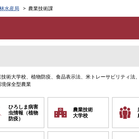
このページの本文へ
林水産局
農業技術課
業技術大学校、植物防疫、食品表示法、米トレーサビリティ法
環境保全型農業
ひろしま病害
農業技術
虫情報（植物
大学校
防疫）