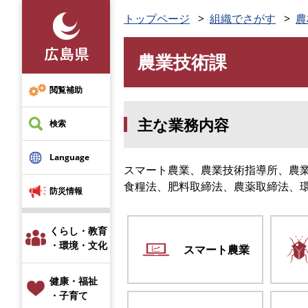
ペ
トップページ
組織でさがす
農
ー
ジ
農業技術課
の
本
先
文
頭
閲覧補助
で
主な業務内容
す
検索
。
Language
スマート農業、農業技術指導所、農
食糧法、肥料取締法、農薬取締法、
防災情報
くらし・教育
・環境・文化
スマート
農業
健康・福祉
・子育て