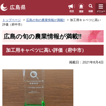
このページの本文へ
重要
防災
検索
メニュー
ペ
トップページ
広島の旬の農業情報が満載‼
加工用キャベツに高い
ー
評価（府中市）
ジ
の
広島の旬の農業情報が満載‼
先
頭
で
加工用キャベツに高い評価（府中市）
す
本
。
文
掲載日
2021年8月4日