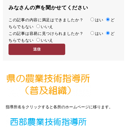
みなさんの声を聞かせてください
この記事の内容に満足はできましたか？
満
はい
ど
ちらでもない
足
いいえ
この記事は容易に見つけられましたか？
度
容
はい
ど
ちらでもない
易
いいえ
度
指導所名をクリックすると各所のホームページに移ります。