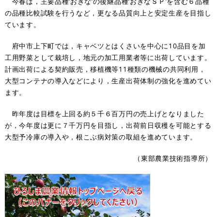
今春は，主要品種‘おきな’の後継品種‘おきなＳＰ’を含む６品種
の品種比較試験を行うなど，更なる品質向上と安定生産を目指し
ています。
府中市上下町では，キャベツとはくさいを中心に10品目を加
工用野菜として栽培し，地元の加工用業者等に出荷しています。
計画出荷による契約販売，移植機等11種類の機械の共同利用，
大型コンテナの導入などにより，生産出荷体制の強化を進めてい
ます。
昨年度は目標を上回る約５千６百万円の売上げとなりました
が，今年度は更に７千万円を目指し，出荷前日収穫を可能とする
大型予冷庫の導入や，根こぶ病対策の取組を進めています。
（東部農業技術指導所）