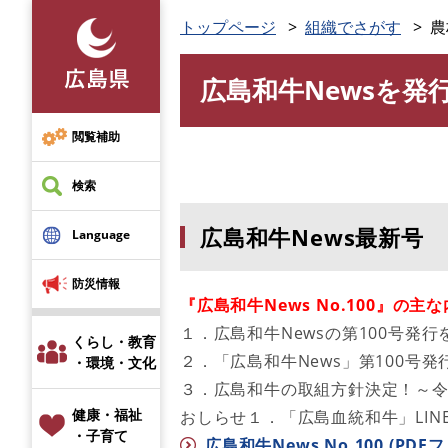
ペ
トップページ
組織でさがす
農
ー
ジ
広島和牛Newsを発
の
本
先
文
頭
閲覧補助
で
す
検索
。
広島和牛News最新号
Language
防災情報
『広島和牛News No.100』の
１．広島和牛Newsの第100号発
くらし・教育
２．「広島和牛News」第100号
・環境・文化
３．広島和牛の取組方針決定！～
健康・福祉
おしらせ１．「広島血統和牛」LIN
・子育て
広島和牛News No.100 (PDFフ