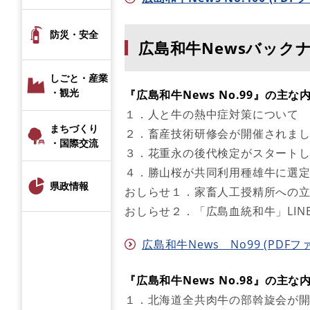
防災・安全
広島和牛Newsバック
しごと・産業
・観光
『広島和牛News No.99』の主な
１．人と牛の熱中症対策について
まちづくり
２．畜産技術研修会が開催されま
・国際交流
３．花重永の後代検定がスタート
４．勝山桜が共同利用種雄牛に選
県政情報
おしらせ１．家畜人工授精所への
おしらせ２．「広島血統和牛」LIN
広島和牛News No99 (PDFファ
『広島和牛News No.98』の主な
１．北海道全共肉牛の部斡旋会が