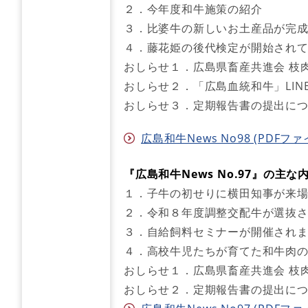
２．今年度和牛施策の紹介
３．比婆牛の新しいお土産品が完
４．藤花姫の後代検定が開始され
おしらせ１．広島県畜産共進会 枝
おしらせ２．「広島血統和牛」LIN
おしらせ３．定期報告書の提出に
広島和牛News No98 (PDFファイ
『広島和牛News No.97』の主な
１．子牛の初せりに横田知事が来
２．令和８年度調整交配牛が選抜
３．自給飼料セミナーが開催され
４．高校牛児たちが育てた和牛肉
おしらせ１．広島県畜産共進会 枝
おしらせ２．定期報告書の提出につ