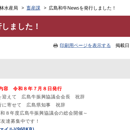
このページの本文へ
林水産局
畜産課
広島和牛Newsを発行しました！
行しました！
印刷用ページを表示する
掲載日
主な内容 令和８年７月８日​発行
行を迎えて 広島牛振興協議会会長 祝辞
発行に寄せて 広島県知事 祝辞
令和８年度広島牛振興協議会の総会開催～
E友達募集中です！
ァイル)(960KB)