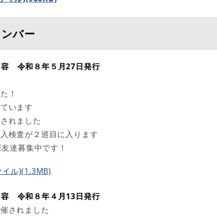
ナンバー
内容 令和８年５月27日​発行
した！
しています
定されました
立入検査が２巡目に入ります
E友達募集中です！
イル)(1.3MB)
内容 令和８年４月13日​発行
開催されました