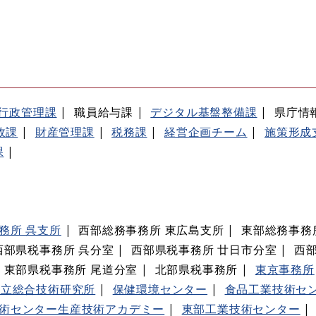
行政管理課
職員給与課
デジタル基盤整備課
県庁情
政課
財産管理課
税務課
経営企画チーム
施策形成
課
務所 呉支所
西部総務事務所 東広島支所
東部総務事務
西部県税事務所 呉分室
西部県税事務所 廿日市分室
西部
東部県税事務所 尾道分室
北部県税事務所
東京事務所
県立総合技術研究所
保健環境センター
食品工業技術セ
術センター生産技術アカデミー
東部工業技術センター