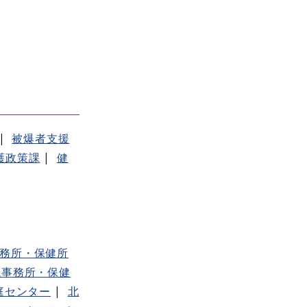
被爆者支援
護政策課
健
務所・保健所
境事務所・保健
庭センター
北