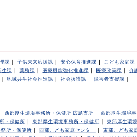
理課
子供未来応援課
安心保育推進課
こども家庭課
衛生課
薬務課
医療機能強化推進課
医療政策課
介
地域共生社会推進課
社会援護課
障害者支援課
西部厚生環境事務所・保健所 広島支所
西部厚生環境事
所・保健所
東部厚生環境事務所・保健所
東部厚生環
事務所・保健所
西部こども家庭センター
東部こども家