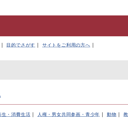
このページの本文へ
目的でさがす
サイトをご利用の方へ
化
衛生・消費生活
人権・男女共同参画・青少年
動物