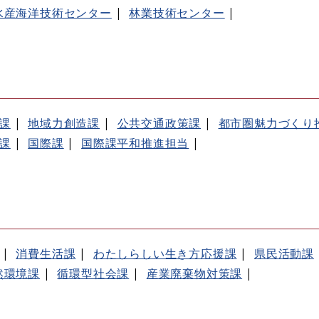
水産海洋技術センター
林業技術センター
課
地域力創造課
公共交通政策課
都市圏魅力づくり
課
国際課
国際課平和推進担当
消費生活課
わたしらしい生き方応援課
県民活動課
然環境課
循環型社会課
産業廃棄物対策課