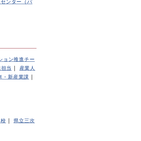
祉センター（パ
ション推進チー
進担当
産業人
車・新産業課
門校
県立三次