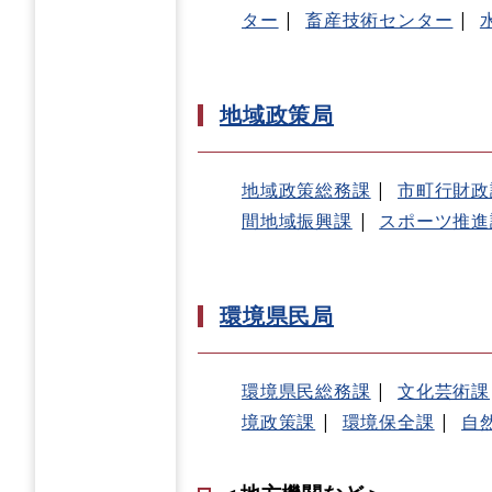
ター
畜産技術センター
地域政策局
地域政策総務課
市町行財政
間地域振興課
スポーツ推進
環境県民局
環境県民総務課
文化芸術課
境政策課
環境保全課
自