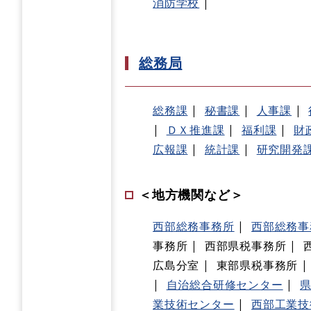
消防学校
総務局
総務課
秘書課
人事課
ＤＸ推進課
福利課
財
広報課
統計課
研究開発
＜地方機関など＞
西部総務事務所
西部総務事
事務所
西部県税事務所
広島分室
東部県税事務所
自治総合研修センター
業技術センター
西部工業技