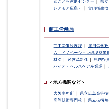
部こども家庭センター
県立
レアモア広島）
食肉衛生検
商工労働局
商工労働総務課
雇用労働政
ム イノベーション環境整備
材課
経営革新課
県内投
バイオ・ヘルスケア産業課
＜地方機関など＞
大阪事務所
県立広島高等技
高等技術専門校
県立技術短