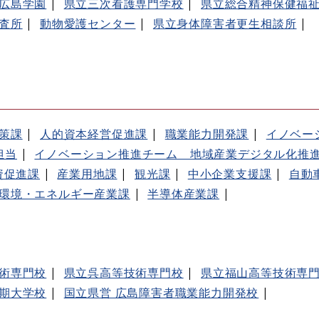
広島学園
県立三次看護専門学校
県立総合精神保健福
査所
動物愛護センター
県立身体障害者更生相談所
策課
人的資本経営促進課
職業能力開発課
イノベー
担当
イノベーション推進チーム 地域産業デジタル化推
資促進課
産業用地課
観光課
中小企業支援課
自動
環境・エネルギー産業課
半導体産業課
術専門校
県立呉高等技術専門校
県立福山高等技術専
期大学校
国立県営 広島障害者職業能力開発校