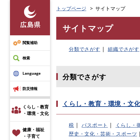
ペ
トップページ
サイトマップ
ー
ジ
サイトマップ
の
本
先
文
頭
閲覧補助
で
分類でさがす
組織でさがす
す
検索
。
Language
分類でさがす
防災情報
くらし・教育・環境・文
くらし・教育
・環境・文化
税
パスポート
くらし・
健康・福祉
歴史・文化・芸術・スポーツ
・子育て