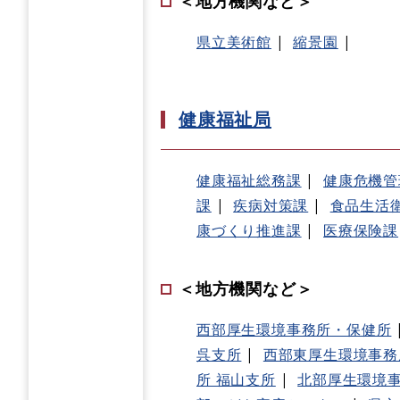
＜地方機関など＞
県立美術館
縮景園
健康福祉局
健康福祉総務課
健康危機管
課
疾病対策課
食品生活
康づくり推進課
医療保険課
＜地方機関など＞
西部厚生環境事務所・保健所
呉支所
西部東厚生環境事務
所 福山支所
北部厚生環境