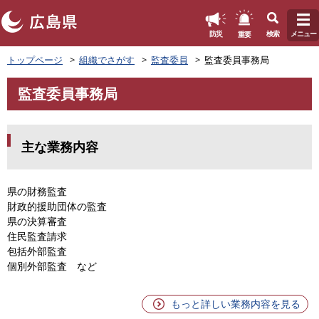
このページの本文へ
重要
防災
検索
メニュー
ペ
トップページ
組織でさがす
監査委員
監査委員事務局
ー
ジ
監査委員事務局
の
本
先
文
頭
で
主な業務内容
す
。
県の財務監査
財政的援助団体の監査
県の決算審査
住民監査請求
包括外部監査
個別外部監査 など
もっと詳しい業務内容を見る