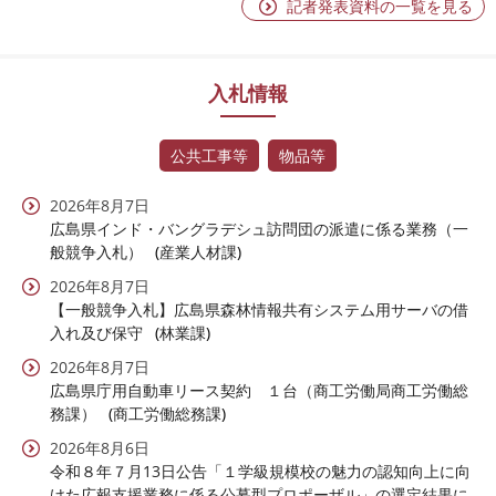
記者発表資料の一覧を見る
入札情報
公共工事等
物品等
2026年8月7日
広島県インド・バングラデシュ訪問団の派遣に係る業務（一
般競争入札）
産業人材課
2026年8月7日
【一般競争入札】広島県森林情報共有システム用サーバの借
入れ及び保守
林業課
2026年8月7日
広島県庁用自動車リース契約 １台（商工労働局商工労働総
務課）
商工労働総務課
2026年8月6日
令和８年７月13日公告「１学級規模校の魅力の認知向上に向
けた広報支援業務に係る公募型プロポーザル」の選定結果に