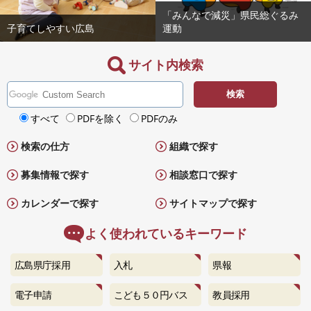
「みんなで減災」県民総ぐるみ
子育てしやすい広島
運動
サイト内検索
G
o
検
o
すべて
PDFを除く
PDFのみ
索
g
対
検索の仕方
組織で探す
l
象
e
募集情報で探す
相談窓口で探す
カ
ス
カレンダーで探す
サイトマップで探す
タ
ム
よく使われているキーワード
検
索
広島県庁採用
入札
県報
電子申請
こども５０円バス
教員採用