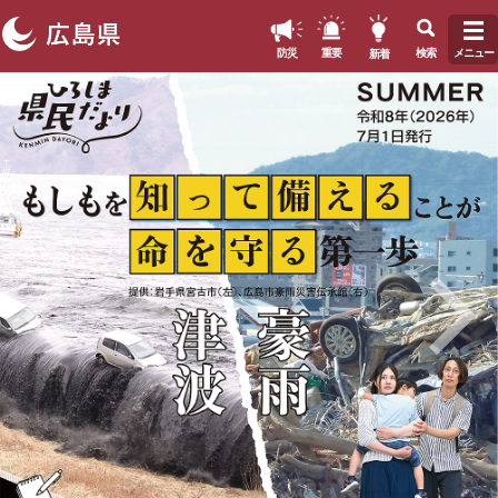
このページの本文へ
新着
防災
重要
検索
メニュー
ペ
本
ー
文
ジ
の
先
頭
で
す
。