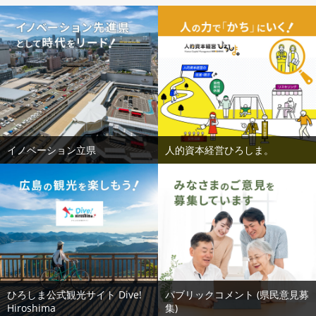
イノベーション立県
人的資本経営ひろしま。
ひろしま公式観光サイト Dive!
パブリックコメント (県民意見募
Hiroshima
集)