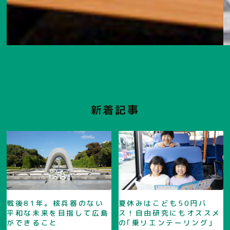
新着記事
戦後81年。核兵器のない
夏休みはこども50円バ
平和な未来を目指して広島
ス！自由研究にもオススメ
ができること
の｢乗リエンテーリング｣