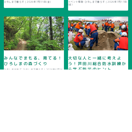
ひろしまで暮らす |
2026年7月31日(金)
イベント情報･ひろしまで暮らす |
2026年7月17日
(金)
みんなでまもる、育てる！
大切な人と一緒に考えよ
ひろしまの森づくり
う！芦田川総合防水訓練か
ら学ぶ防災のヒント
ひろしまを学ぶ･ひろしまで暮らす |
2026年6月26
日(金)
ひろしまを学ぶ･ひろしまで暮らす |
2026年6月12
日(金)
自転車にも青切符適用！改
｢何｣ではなく｢いつ｣。食