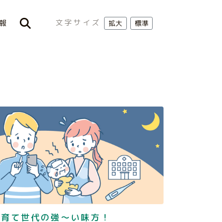
文字サイズ
報
拡大
標準
子育て世代の強～い味方！