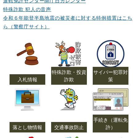
運転免許センター開庁日カレンダー
特殊詐欺 犯人の音声
令和６年能登半島地震の被災者に対する特例措置はこち
ら（警察庁サイト）
特殊詐欺・投資
サイバー犯罪対
入札情報
詐欺
策
手続き（運転免
落とし物情報
交通事故防止
許）