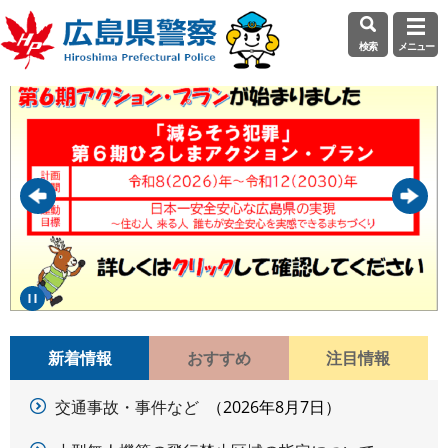
検索
メニュー
ペ
メ
本
ー
ニ
文
ジ
ュ
の
ー
先
を
頭
飛
で
ば
す
し
。
て
本
文
へ
新着情報
おすすめ
注目情報
交通事故・事件など
2026年8月7日
新
着