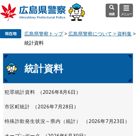
検索
メニュー
ペ
メ
広島県警察トップ
>
広島県警察について > 資料集
>
ー
ニ
ジ
ュ
統計資料
の
ー
先
を
頭
飛
本
統計資料
で
ば
文
す
し
。
て
犯罪統計資料
2026年8月6日
本
文
市区町統計
2026年7月28日
へ
特殊詐欺発生状況～県内（統計）
2026年7月23日
オープンデータ
2026年6月30日