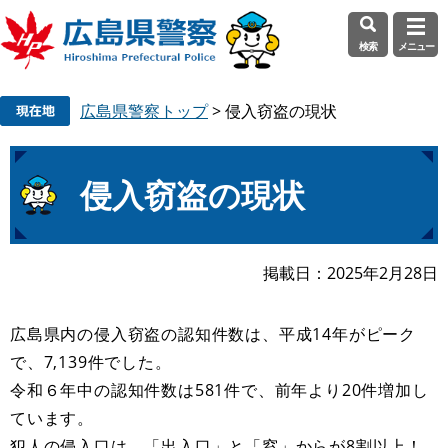
検索
メニュー
ペ
メ
広島県警察トップ
>
侵入窃盗の現状
ー
ニ
ジ
ュ
の
ー
本
先
を
侵入窃盗の現状
文
頭
飛
で
ば
す
し
掲載日
2025年2月28日
。
て
本
文
広島県内の侵入窃盗の認知件数は、平成14年がピーク
へ
で、7,139件でした。
令和６年中の認知件数は581件で、前年より20件増加し
ています。
犯人の侵入口は、「出入口」と「窓」からが8割以上！