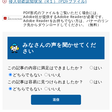
侵入窃盗認知状況（R１） (PDFファイル)
PDF形式のファイルをご覧いただく場合には、
Adobe社が提供するAdobe Readerが必要です。
Adobe Readerをお持ちでない方は、バナーのリン
ク先からダウンロードしてください。（無料）
みなさんの声を聞かせてくだ
さい
この記事の内容に満足はできましたか？
満
はい
足
どちらでもない
いいえ
この記事は容易に見つけられましたか？
度
容
はい
易
どちらでもない
いいえ
度