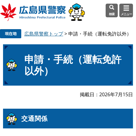
検索
メニュー
ペ
メ
広島県警察トップ
>
申請・手続（運転免許以外）
ー
ニ
ジ
ュ
の
ー
本
先
を
申請・手続（運転免許
文
頭
飛
以外）
で
ば
す
し
。
て
本
掲載日
2026年7月15日
文
へ
交通関係