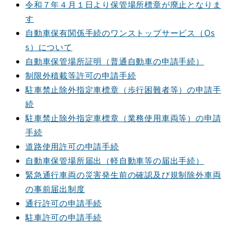
令和７年４月１日より保管場所標章が廃止となりま
す
自動車保有関係手続のワンストップサービス（Os
s）について
自動車保管場所証明（普通自動車の申請手続）
制限外積載等許可の申請手続
駐車禁止除外指定車標章（歩行困難者等）の申請手
続
駐車禁止除外指定車標章（業務使用車両等）の申請
手続
道路使用許可の申請手続
自動車保管場所届出（軽自動車等の届出手続）
緊急通行車両の災害発生前の確認及び規制除外車両
の事前届出制度
通行許可の申請手続
駐車許可の申請手続