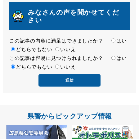
みなさんの声を聞かせてくだ
さい
この記事の内容に満足はできましたか？
満
はい
足
どちらでもない
いいえ
この記事は容易に見つけられましたか？
度
容
はい
易
どちらでもない
いいえ
度
県警からピックアップ情報