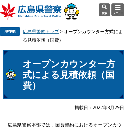
検索
メニュー
ペ
メ
広島県警察トップ
>
オープンカウンター方式によ
ー
ニ
ジ
ュ
る見積依頼（国費）
の
ー
先
を
頭
飛
本
オープンカウンター方
で
ば
文
式による見積依頼（国
す
し
。
て
費）
本
文
へ
掲載日
2022年8月29日
広島県警察本部では，国費契約におけるオープンカウ