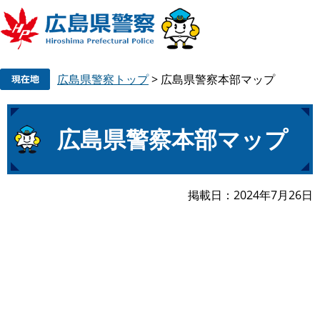
ペ
メ
広島県警察トップ
>
広島県警察本部マップ
ー
ニ
ジ
ュ
の
ー
本
先
を
広島県警察本部マップ
文
頭
飛
で
ば
す
し
掲載日
2024年7月26日
。
て
本
文
へ