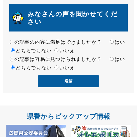
みなさんの声を聞かせてくだ
さい
この記事の内容に満足はできましたか？
満
はい
足
どちらでもない
いいえ
この記事は容易に見つけられましたか？
度
容
はい
易
どちらでもない
いいえ
度
県警からピックアップ情報