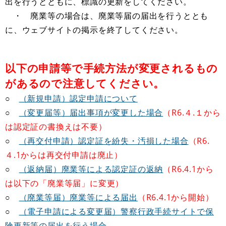
出を行うとともに、標識の更新をしてください。
・ 廃業等の場合は、廃業等届の届出を行うととも
に、ウェブサイトの掲示を終了してください。
以下の申請等で手続方法が変更されるもの
があるので注意してください。
○
（新規申請）認定申請について
○
（変更届等）届出事項が変更した場合
（R6.４.１から
は認定証の書換えは不要）
○
（再交付申請）認定証を紛失・汚損した場合
（R6.
４.1からは再交付申請は廃止）
○
（返納届）廃業等による認定証の返納
（R6.4.1から
は以下の「廃業等届」に変更）
○
（廃業等届）廃業等による届出
（R6.4.1から開始）
○
（電子申請による変更
届）警察行政手続サイト
で
保
険更新等の届出を行う場合