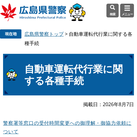
検索
メニュー
ペ
メ
広島県警察トップ
>
自動車運転代行業に関する各
ー
ニ
ジ
ュ
種手続
の
ー
先
を
頭
飛
本
自動車運転代行業に関
で
ば
文
する各種手続
す
し
。
て
本
文
掲載日
2026年8月7日
へ
警察署等窓口の受付時間変更への御理解・御協力依頼に
ついて