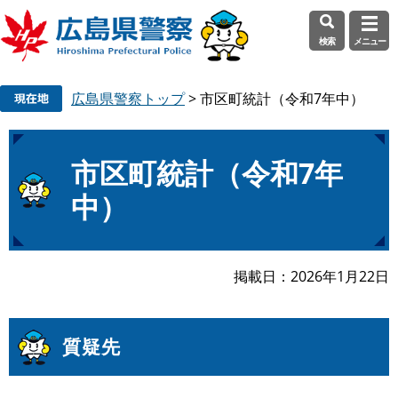
検索
メニュー
ペ
メ
広島県警察トップ
>
市区町統計（令和7年中）
ー
ニ
ジ
ュ
の
ー
本
先
を
市区町統計（令和7年
文
頭
飛
中）
で
ば
す
し
。
て
本
掲載日
2026年1月22日
文
へ
質疑先