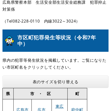
広島県警察本部 生活安全部生活安全総務課 犯罪抑止
対策係
（Tel082-228-0110 内線3022～3024）
市区町犯罪発生等状況（令和7年
中）
県内の犯罪等発生状況を掲載しています。ご覧になりた
い市区町名をクリックしてください。
表のサイズを切り替える
県
市 ・ 区
町
東広
広島市
呉市
府中町