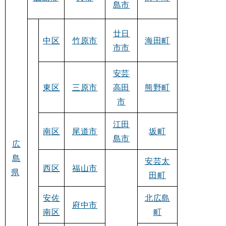
島市
廿日
中区
竹原市
海田町
市市
安芸
東区
三原市
高田
熊野町
市
江田
南区
尾道市
坂町
島市
広
島
安芸太
西区
福山市
県
田町
安佐
北広島
府中市
南区
町