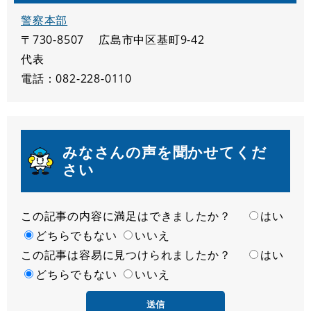
警察本部
〒730-8507
広島市中区基町9-42
代表
電話：082-228-0110
みなさんの声を聞かせてくだ
さい
この記事の内容に満足はできましたか？
満
はい
足
どちらでもない
いいえ
この記事は容易に見つけられましたか？
度
容
はい
易
どちらでもない
いいえ
度