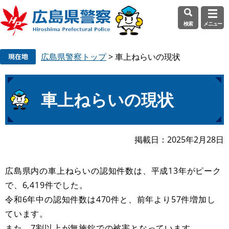
検索
メニュー
ペ
メ
広島県警察トップ
>
車上ねらいの現状
ー
ニ
ジ
ュ
の
ー
本
先
を
車上ねらいの現状
文
頭
飛
で
ば
す
し
掲載日
2025年2月28日
。
て
本
文
広島県内の車上ねらいの認知件数は、平成13年がピーク
へ
で、6,419件でした。
令和6年中の認知件数は470件と、前年より57件増加し
ています。
また、7割以上が無施錠での被害となっています。