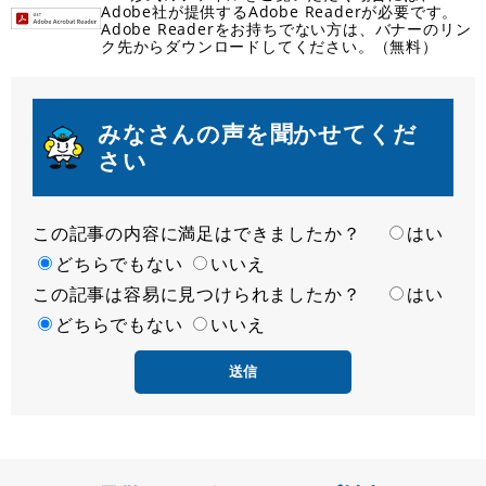
Adobe社が提供するAdobe Readerが必要です。
Adobe Readerをお持ちでない方は、バナーのリン
ク先からダウンロードしてください。（無料）
みなさんの声を聞かせてくだ
さい
この記事の内容に満足はできましたか？
満
はい
足
どちらでもない
いいえ
この記事は容易に見つけられましたか？
度
容
はい
易
どちらでもない
いいえ
度