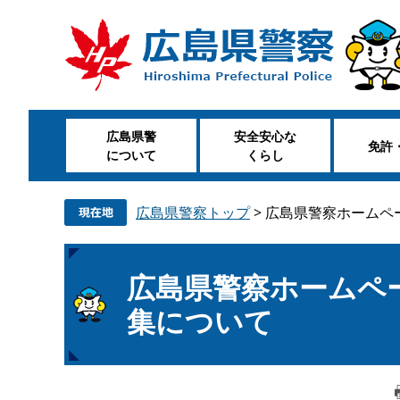
ペ
メ
ー
ニ
ジ
ュ
の
ー
先
を
頭
飛
広島県警
安全安心な
で
ば
免許
について
くらし
す
し
。
て
本
広島県警察トップ
>
広島県警察ホームペ
文
へ
本
広島県警察ホームペ
文
集について