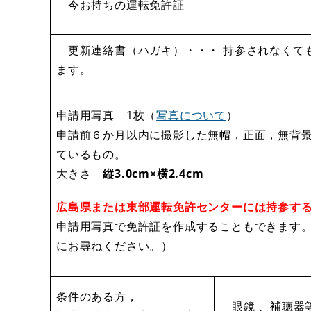
今お持ちの運転免許証
更新連絡書（ハガキ）・・・ 持参されなくて
ます。
申請用写真 1枚（
写真について
）
申請前６か月以内に撮影した無帽，正面，無背
ているもの。
大きさ
縦3.0cm×横2.4cm
広島県または東部運転免許センターには持参す
申請用写真で免許証を作成することもできます
にお尋ねください。）
条件のある方，
眼鏡 、補聴器