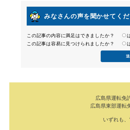
みなさんの声を聞かせてくだ
この記事の内容に満足はできましたか？
満
この記事は容易に見つけられましたか？
足
容
度
易
度
広島県運転免許
広島県東部運転免
いずれも、電