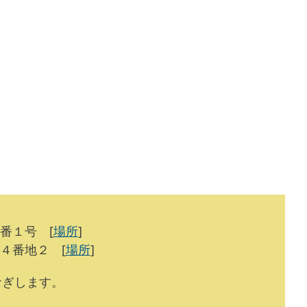
番１号 [
場所
]
５４番地２ [
場所
]
つなぎします。