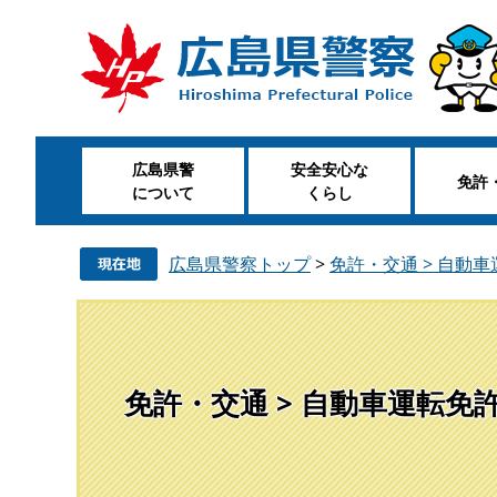
ペ
メ
ー
ニ
ジ
ュ
の
ー
先
を
頭
飛
広島県警
安全安心な
で
ば
免許
について
くらし
す
し
。
て
本
広島県警察トップ
>
免許・交通 > 自動
文
へ
免許・交通 > 自動車運転免