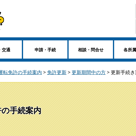
・交通
申請・手続
相談・問合せ
各所
車運転免許の手続案内
>
免許更新
>
更新期間中の方
>
更新手続き
許の手続案内