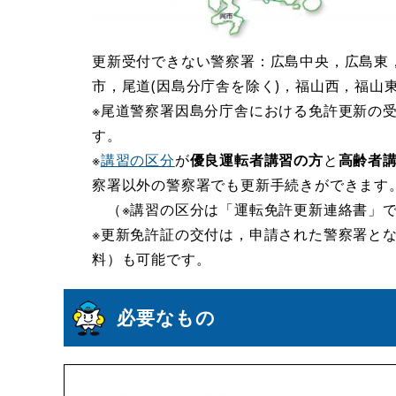
更新受付できない警察署：広島中央，広島東
市，尾道(因島分庁舎を除く)，福山西，福山
※尾道警察署因島分庁舎における免許更新の
す。
※
講習の区分
が
優良運転者講習の方
と
高齢者
察署以外の警察署でも更新手続きができます
（※講習の区分は「運転免許更新連絡書」
※更新免許証の交付は，申請された警察署と
料）も可能です。
必要なもの