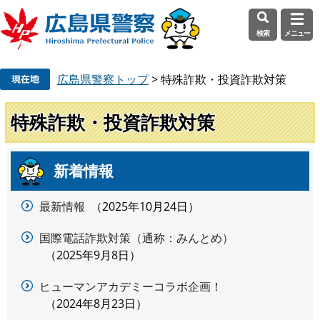
検索
メニュー
ペ
メ
広島県警察トップ
>
特殊詐欺・投資詐欺対策
ー
ニ
ジ
ュ
の
ー
特殊詐欺・投資詐欺対策
先
を
頭
飛
で
ば
新着情報
本
す
し
文
。
て
最新情報
2025年10月24日
本
文
国際電話詐欺対策（通称：みんとめ）
へ
2025年9月8日
ヒューマンアカデミーコラボ企画！
2024年8月23日