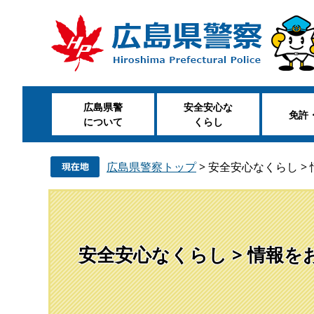
ペ
メ
ー
ニ
ジ
ュ
の
ー
先
を
頭
飛
広島県警
安全安心な
で
ば
免許
について
くらし
す
し
。
て
本
広島県警察トップ
>
安全安心なくらし >
文
へ
安全安心なくらし > 情報を