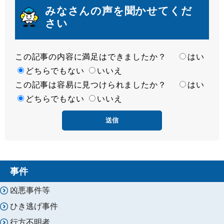
みなさんの声を聞かせてくだ
さい
この記事の内容に満足はできましたか？
満
はい
足
どちらでもない
いいえ
この記事は容易に見つけられましたか？
度
容
はい
易
どちらでもない
いいえ
度
事件
凶悪事件等
ひき逃げ事件
行方不明者