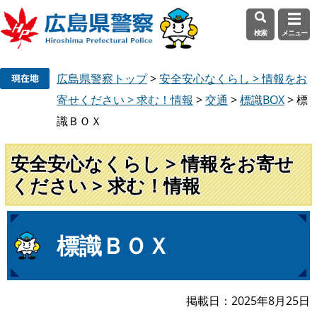
検索
メニュー
ペ
メ
広島県警察トップ
>
安全安心なくらし > 情報をお
ー
ニ
ジ
ュ
寄せください > 求む！情報
>
交通
>
標識BOX
>
標
の
ー
識ＢＯＸ
先
を
頭
飛
安全安心なくらし > 情報をお寄せ
で
ば
ください > 求む！情報
す
し
。
て
本
文
本
標識ＢＯＸ
へ
文
掲載日
2025年8月25日