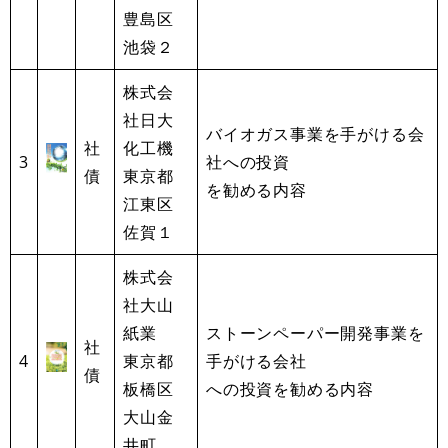
豊島区
池袋２
株式会
社日大
バイオガス事業を手がける会
社
化工機
3
社への投資
債
東京都
を勧める内容
江東区
佐賀１
株式会
社大山
紙業
ストーンペーパー開発事業を
社
4
東京都
手がける会社
債
板橋区
への投資を勧める内容
大山金
井町