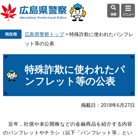
検索
メニュー
ペ
メ
広島県警察トップ
>
特殊詐欺に使われたパンフレ
ー
ニ
ジ
ュ
ット等の公表
の
ー
先
を
頭
飛
本
特殊詐欺に使われたパ
で
ば
文
ンフレット等の公表
す
し
。
て
本
文
掲載日
2018年6月27日
へ
近年，社債や未公開株などの金融商品を紹介する内容
のパンフレットやチラシ（以下「パンフレット等」とい