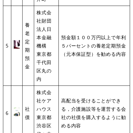
株式会
社財団
養
法人日
老
本金融
預金額１００万円以上で年利
定
5
機構
５パーセントの養老定期預金
期
東京都
（元本保証型）を勧める内容
預
千代田
金
区丸の
内
株式会
社ケア
高配当を受けることができ
社
ハウス
る，介護施設等を運営する会
6
債
東京都
社の社債を購入するように勧
渋谷区
める内容