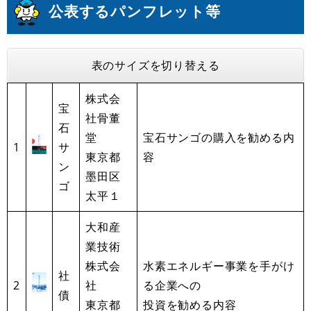
公表するパンフレット等
表のサイズを切り替える
株式会
宝
社骨董
石
堂
宝石サンゴの購入を勧める内
1
サ
東京都
容
ン
墨田区
ゴ
太平１
大和産
業技術
株式会
水素エネルギー事業を手がけ
社
2
社
る企業への
債
東京都
投資を勧める内容