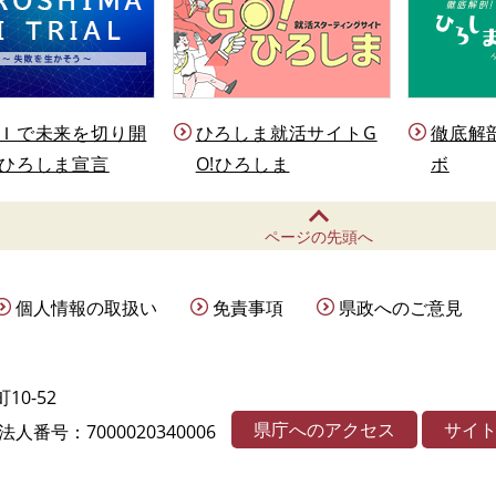
Ｉで未来を切り開
ひろしま就活サイトG
徹底解
ひろしま宣言
O!ひろしま
ボ
ページの先頭へ
個人情報の取扱い
免責事項
県政へのご意見
10-52
県庁へのアクセス
サイ
法人番号：7000020340006