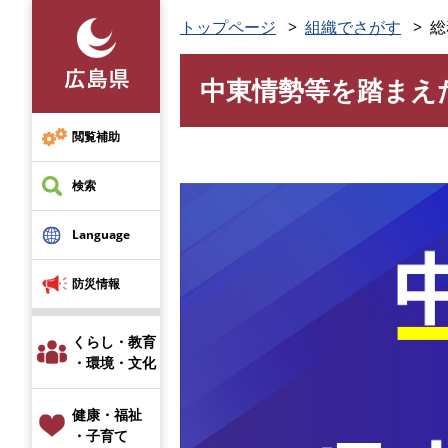
ペ
トップページ
組織でさがす
総
ー
ジ
中東情勢等を踏まえ
の
本
先
文
頭
閲覧補助
で
す
検索
。
Language
防災情報
くらし・教育
・環境・文化
健康・福祉
・子育て