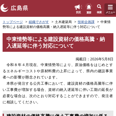
このページの本文へ
重要
防災
検索
メニュー
ペ
トップページ
組織でさがす
土木建築局
技術企画課
中東情
ー
勢等による建設資材の価格高騰・納入遅延等に伴う対応について
ジ
の
中東情勢等による建設資材の価格高騰・納
先
本
入遅延等に伴う対応について
頭
文
で
す
掲載日
2026年5月8日
。
令和８年４月現在、中東情勢等により、原油価格をはじめとす
るエネルギーコストや原材料費の上昇によって、県内の建設事業
者への影響が懸念されています。
本県が発注する公共工事において、建設資材の価格高騰等に伴
い工事費が増加する場合、資材の納入遅延等に伴い工期の延長が
必要な場合は、次のとおり対応することができますので、発注者
に相談してください。
建設資材の価格高騰に伴う工事費の増加に係る