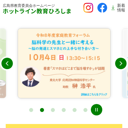
ペ
新着
広島県教育委員会
ホームページ
ー
情報
ジ
の
先
頭
で
す。