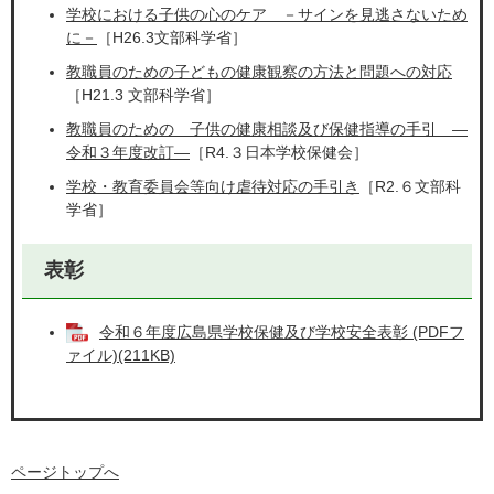
学校における子供の心のケア －サインを見逃さないため
に－
［H26.3文部科学省］
教職員のための子どもの健康観察の方法と問題への対応
［H21.3 文部科学省］
教職員のための 子供の健康相談及び保健指導の手引 ―
令和３年度改訂―
［R4.３日本学校保健会］
学校・教育委員会等向け虐待対応の手引き
［R2.６文部科
学省］
表彰
令和６年度広島県学校保健及び学校安全表彰 (PDFフ
ァイル)(211KB)
ページトップへ