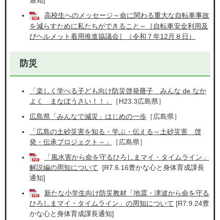
通知]
高校生へのメッセージ～命に関わる重大な自転車事故
を減らすために私たちができること～［自転車安全利用及
びヘルメット着用推進協議会］（令和７年12月８日）
防災
「楽しく学べる子ども向け防災啓発冊子 みんな de なか
よく まなぼうさい！！」
［H23.3広島県］
広島県「みんなで減災」はじめの一歩
［広島県］
「広島の土砂災害を知る・学ぶ・伝える～土砂災害 啓
発・伝承プロジェクト～」
［広島県］
「風水害から命を守るひろしまマイ・タイムライン」
解説編の周知について
[R7.6.16豊かな心と身体育成課長
通知]
新たな小学生向け防災教材「地震・津波から命を守る
ひろしまマイ・タイムライン」の周知について
[R7.9.24豊
かな心と身体育成課長通知]