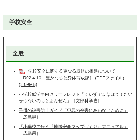
学校安全
全般
学校安全に関する更なる取組の推進について
［R02.4.10 豊かな心と身体育成課］ (PDFファイル)
(3.09MB)
小学校低学年向けリーフレット「くいずでまなぼう！たい
せつないのちとあんぜん」
［文部科学省］
子供の被害防止ガイド「犯罪の被害にあわないために」
［広島県］
「小学校で行う『地域安全マップづくり』マニュアル」
［広島県］