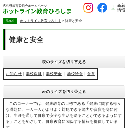
ペ
新着
広島県教育委員会
ホームページ
ー
情報
ジ
の
ホットライン教育ひろしま
>
健康と安全
現在地
先
本
頭
文
健康と安全
で
す。
表のサイズを切り替える
お知らせ
｜
学校保健
｜
学校安全
｜
学校給食
｜
食育
表のサイズを切り替える
このコーナーでは、健康教育の目標である「健康に関する様々
な課題に、一人一人がよりよく対処できる能力や資質を身に付
け、生涯を通して健康で安全な生活を送ることができるようにす
る」ことをめざして、健康教育に関係する情報を提供していま
す。