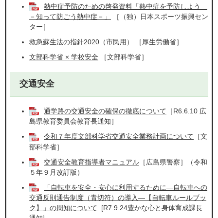
熱中症予防のための啓発資料「熱中症を予防しよう
－知って防ごう熱中症－」
［（独）日本スポーツ振興セン
ター］
救急蘇生法の指針2020（市民用）
［厚生労働省］
文部科学省 × 学校安全
［文部科学省］
交通安全
通学路の交通安全の確保の徹底について
［R6.6.10 広
島県教育委員会教育長通知］
令和７年度文部科学省交通安全業務計画について
［文
部科学省］
交通安全教育指導者マニュアル
［広島県警察］（令和
５年９月改訂版）
「自転車を安全・安心に利用するために―自転車への
交通反則通告制度（青切符）の導入―【自転車ルールブッ
ク】」の周知について
[R7.9.24豊かな心と身体育成課長