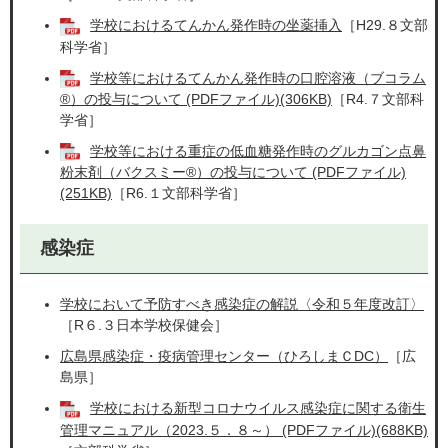
学校におけるてんかん発作時の坐薬挿入
［H29.８文部
科学省］
学校等におけるてんかん発作時の口腔溶液（ブコラム
®）の投与について (PDFファイル)(306KB)
［R4.７文部科
学省］
学校等における重症の低血糖発作時のグルカゴン点鼻
粉末剤（バクスミー®）の投与について (PDFファイル)
(251KB)
［R6.１文部科学省］
感染症
学校において予防すべき感染症の解説〈令和５年度改訂〉
［R６.３日本学校保健会］
広島県感染症・疫病管理センター（ひろしまＣDC）
［広
島県］
学校における新型コロナウイルス感染症に関する衛生
管理マニュアル（2023.５．８～） (PDFファイル)(688KB)