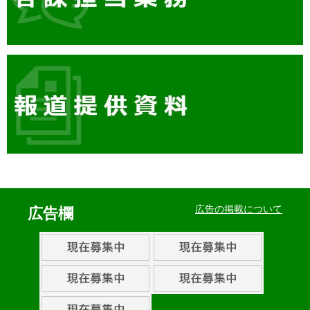
イ
ベ
広告の掲載について
広告欄
ン
ト・
取
組
ピ