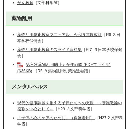
がん教育
［文部科学省］
薬物乱用
薬物乱用防止教室マニュアル 令和５年度改訂
［R6.３日
本学校保健会］
薬物乱用防止教育のスライド資料集
［R７.３日本学校保健
会］
第六次薬物乱用防止五か年戦略 (PDFファイル)
(636KB)
［R5.８薬物乱用対策推進会議］
メンタルヘルス
現代的健康課題を抱える子供たちへの支援 ～養護教諭の
役割を中心として～
［H29.３文部科学省］
「子供の心のケアのために」（保護者用）
［H27.2 文部科
学省］