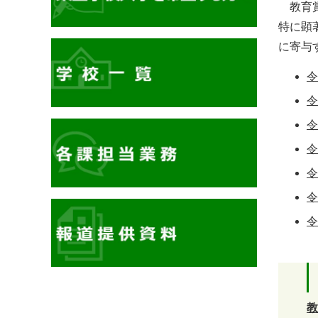
教育賞
特に顕
に寄与
令
令
令
令
令
令
令
イ
教