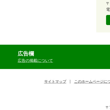
ベ
〒
ン
電
ト・
取
組
ピ
ッ
広告欄
広告の掲載について
ク
ア
ッ
サイトマップ
このホームページに
プ
〒7