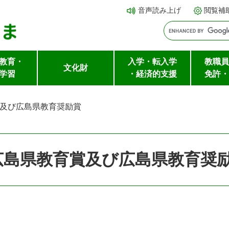
メ
本文へ
音声読み上げ
閲覧補
ニ
ュ
ー
教育・
入学・転入学
教職員
を
文化財
学習
・経済的支援
免許・
飛
ば
及び広島県教育奨励賞
し
て
広島県教育賞及び広島県教育奨