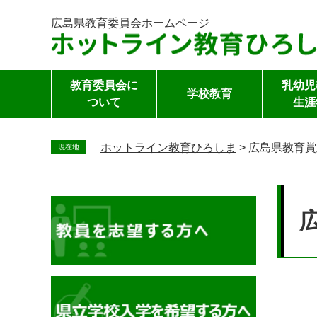
広島県教育委員会
ホームページ
教育委員会に
乳幼児
学校教育
ついて
生涯
ペ
ー
ホットライン教育ひろしま
>
広島県教育賞
現在地
ジ
の
本
先
文
頭
で
す。