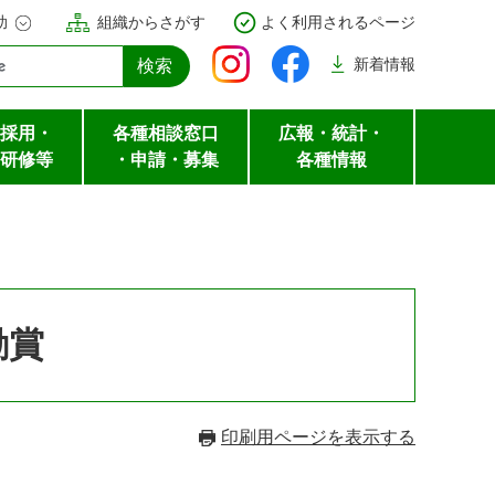
助
組織からさがす
よく利用されるページ
新着
情報
採用・
各種相談窓口
広報・統計・
研修等
・申請・募集
各種情報
励賞
印刷用ページを表示する