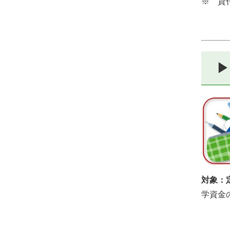
※ 貸
▶
対象：
学資金