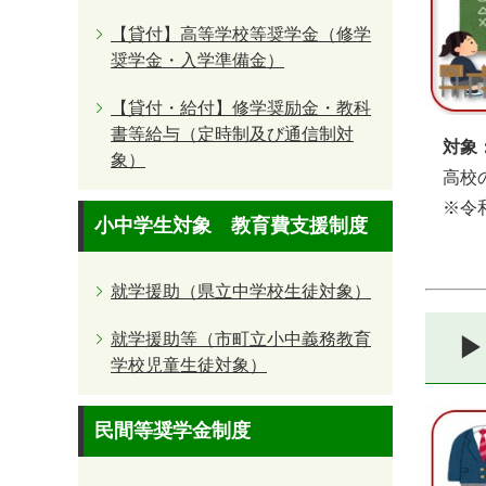
【貸付】高等学校等奨学金（修学
奨学金・入学準備金）
【貸付・給付】修学奨励金・教科
書等給与（定時制及び通信制対
対象：
象）
高校の
※令和
小中学生対象 教育費支援制度
就学援助（県立中学校生徒対象）
就学援助等（市町立小中義務教育
▶
学校児童生徒対象）
民間等奨学金制度