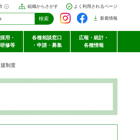
助
組織からさがす
よく利用されるページ
新着
情報
採用・
各種相談窓口
広報・統計・
研修等
・申請・募集
各種情報
支援制度