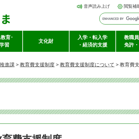
メ
本文へ
音声読み上げ
閲覧補
ニ
ュ
ー
教育･
入学・転入学
教職員
を
文化財
学習
・経済的支援
免許・
飛
ば
推進課
>
教育費支援制度
>
教育費支援制度について
>
教育費
し
て