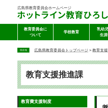
広島県教育委員会
ホームページ
教育委員会に
乳幼児
学校教育
ついて
生涯
ペ
ー
広島県教育委員会トップページ
>
教育支援
現在地
ジ
の
先
頭
教育支援推進課
で
す。
本
教育費支援制度
文