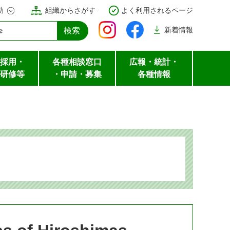
助
組織からさがす
よく利用されるページ
新着
情報
採用・
各種相談窓口
広報・統計・
研修等
・申請・募集
各種情報