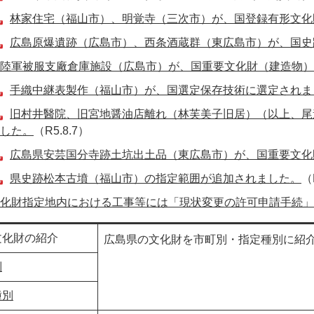
林家住宅（福山市）、明覚寺（三次市）が、国登録有形文化
広島原爆遺跡（広島市）、西条酒蔵群（東広島市）が、国史
陸軍被服支廠倉庫施設（広島市）が、国重要文化財（建造物）
手織中継表製作（福山市）が、国選定保存技術に選定されま
旧村井醫院、旧宮地醤油店離れ（林芙美子旧居）（以上、尾
した。
（R5.8.7）
広島県安芸国分寺跡土坑出土品（東広島市）が、国重要文化
県史跡松本古墳（福山市）の指定範囲が追加されました。
（
化財指定地内における工事等には「現状変更の許可申請手続」
化財の紹介
広島県の文化財を市町別・指定種別に紹
別
種別