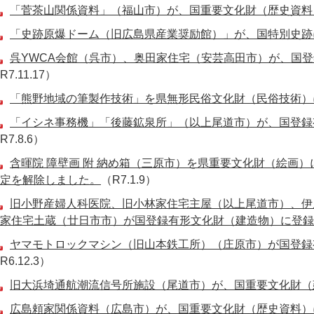
「菅茶山関係資料」（福山市）が、国重要文化財（歴史資料
「史跡原爆ドーム（旧広島県産業奨励館）」が、国特別史跡
呉YWCA会館（呉市）、奥田家住宅（安芸高田市）が、国
R7.11.17）
「熊野地域の筆製作技術」を県無形民俗文化財（民俗技術）
「イシネ事務機」「後藤鉱泉所」（以上尾道市）が、国登録
R7.8.6）
含暉院 障壁画 附 納め箱（三原市）を県重要文化財（絵画
定を解除しました。
（R7.1.9）
旧小野産婦人科医院、旧小林家住宅主屋（以上尾道市）、伊
家住宅土蔵（廿日市市）が国登録有形文化財（建造物）に登録
ヤマモトロックマシン（旧山本鉄工所）（庄原市）が国登録
R6.12.3）
旧大浜埼通航潮流信号所施設（尾道市）が、国重要文化財（
広島頼家関係資料（広島市）が、国重要文化財（歴史資料）