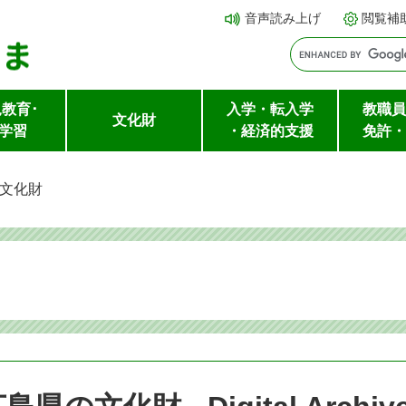
メ
本文へ
音声読み上げ
閲覧補
ニ
ュ
ー
教育･
入学・転入学
教職員
を
文化財
学習
・経済的支援
免許・
飛
ば
文化財
し
て