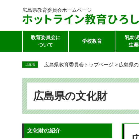
広島県教育委員会
ホームページ
教育委員会に
乳幼児
学校教育
ついて
生涯
ペ
ー
広島県教育委員会トップページ
>
広島県の
現在地
ジ
の
先
頭
広島県の文化財
で
す。
本
文化財の紹介
文