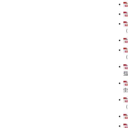
（
（
指
中
（