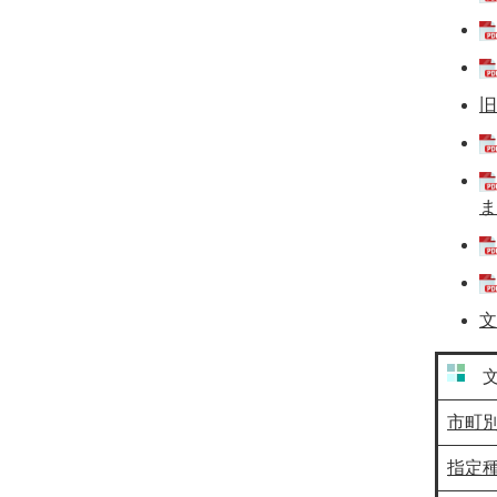
旧
ま
文
文
市町
指定