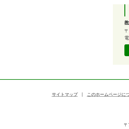
教
〒
電
サイトマップ
このホームページに
〒7