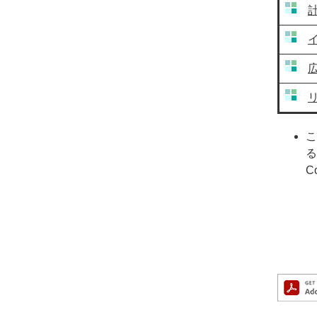
​
こ
る
Co