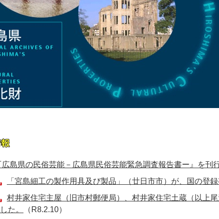
『広島県の民俗芸能－広島県民俗芸能緊急調査報告書ー』を刊
「宮島細工の製作用具及び製品」（廿日市市）が、国の登録
村井家住宅主屋（旧市村郵便局）、村井家住宅土蔵（以上尾
した。
（R8.2.10）