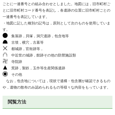
ごとに一連番号との組み合わせとしました。地図には，旧市町村ご
とに旧市町村コード番号を表記し，各遺跡の位置に旧市町村ごとの
一連番号を表記しています。
・地図に記した種別の記号は，原則として次のものを使用していま
す。
集落跡，貝塚，洞穴遺跡，包含地等
古墳，横穴，古墓等
都城跡，官衙跡等，
中近世の城跡，館跡その他の防禦施設類
寺院跡
窯跡，製鉄，玉作等生産関係遺跡
その他
なお，包含地については，現状で遺構・包含層が確認できるもの
や，遺物の散布のみ認められるもの等様々な内容をもっています。
閲覧方法