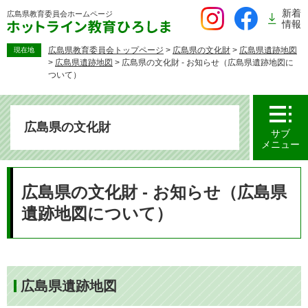
ペ
新着
広島県教育委員会
ホームページ
ー
情報
ジ
の
広島県教育委員会トップページ
>
広島県の文化財
>
広島県遺跡地図
現在地
>
広島県遺跡地図
>
広島県の文化財 - お知らせ（広島県遺跡地図に
先
ついて）
頭
で
す。
広島県の文化財
サブ
メニュー
本
文
広島県の文化財 - お知らせ（広島県
遺跡地図について）
広島県遺跡地図