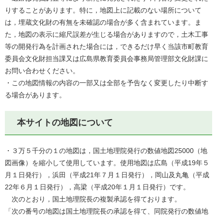
りすることがあります。特に，地図上に記載のない場所について
は，埋蔵文化財の有無を未確認の場合が多く含まれています。ま
た，地図の表示に縮尺誤差が生じる場合がありますので，土木工事
等の開発行為を計画された場合には，できるだけ早く当該市町教育
委員会文化財担当課又は広島県教育委員会事務局管理部文化財課に
お問い合わせください。
・この地図情報の内容の一部又は全部を予告なく変更したり中断す
る場合があります。
本サイトの地図について
・３万５千分の１の地図は，国土地理院発行の数値地図25000（地
図画像）を縮小して使用しています。使用地図は広島（平成19年５
月１日発行），浜田（平成21年７月１日発行），岡山及丸亀（平成
22年６月１日発行），高梁（平成20年１月１日発行）です。
次のとおり，国土地理院長の複製承認を得ております。
「次の番号の地図は国土地理院長の承認を得て、同院発行の数値地