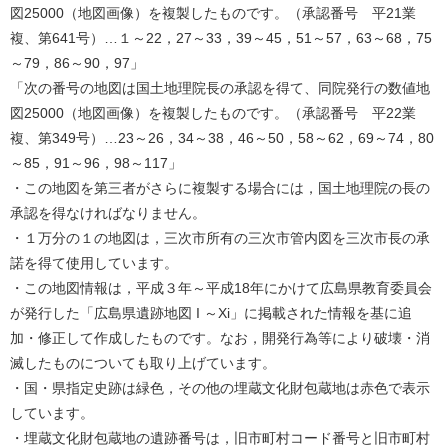
図25000（地図画像）を複製したものです。（承認番号 平21業
複、第641号）…１～22，27～33，39～45，51～57，63～68，75
～79，86～90，97」
「次の番号の地図は国土地理院長の承認を得て、同院発行の数値地
図25000（地図画像）を複製したものです。（承認番号 平22業
複、第349号）…23～26，34～38，46～50，58～62，69～74，80
～85，91～96，98～117」
・この地図を第三者がさらに複製する場合には，国土地理院の長の
承認を得なければなりません。
・１万分の１の地図は，三次市所有の三次市管内図を三次市長の承
諾を得て使用しています。
・この地図情報は，平成３年～平成18年にかけて広島県教育委員会
が発行した「広島県遺跡地図 I ～Xi」に掲載された情報を基に追
加・修正して作成したものです。なお，開発行為等により破壊・消
滅したものについても取り上げています。
・国・県指定史跡は緑色，その他の埋蔵文化財包蔵地は赤色で表示
しています。
・埋蔵文化財包蔵地の遺跡番号は，旧市町村コード番号と旧市町村