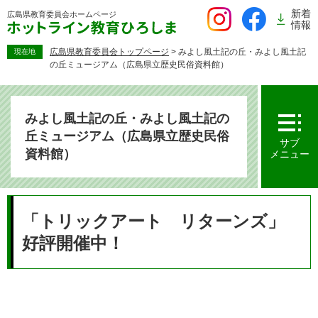
ペ
新着
広島県教育委員会
ホームページ
ー
情報
ジ
の
広島県教育委員会トップページ
>
みよし風土記の丘・みよし風土記
現在地
の丘ミュージアム（広島県立歴史民俗資料館）
先
頭
で
す。
みよし風土記の丘・みよし風土記の
丘ミュージアム（広島県立歴史民俗
サブ
資料館）
メニュー
本
文
「トリックアート リターンズ」
好評開催中！