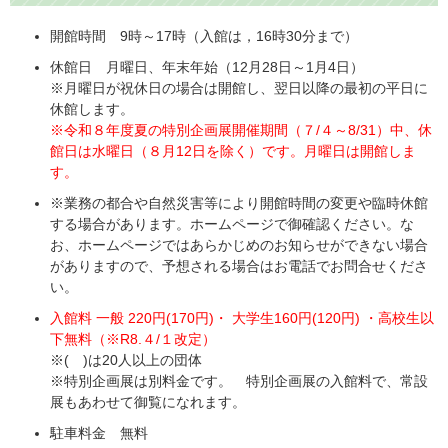
開館時間 9時～17時（入館は，16時30分まで）
休館日 月曜日、年末年始（12月28日～1月4日）
※月曜日が祝休日の場合は開館し、翌日以降の最初の平日に
休館します。
※令和８年度夏の特別企画展開催期間（７/４～8/31）中、休
館日は水曜日（８月12日を除く）です。月曜日は開館しま
す。
※業務の都合や自然災害等により開館時間の変更や臨時休館
する場合があります。ホームページで御確認ください。な
お、ホームページではあらかじめのお知らせができない場合
がありますので、予想される場合はお電話でお問合せくださ
い。
入館料 一般 220円(170円)・ 大学生160円(120円) ・高校生以
下無料（※R8.４/１改定）
※( )は20人以上の団体
※特別企画展は別料金です。 特別企画展の入館料で、常設
展もあわせて御覧になれます。
駐車料金 無料