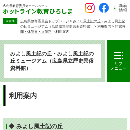
ペ
新着
広島県教育委員会
ホームページ
ー
情報
ジ
の
広島県教育委員会トップページ
>
みよし風土記の丘・みよし風土記
現在地
の丘ミュージアム（広島県立歴史民俗資料館）
>
利用案内
>
開館時
先
間・休館日・入館料
>
利用案内
頭
で
す。
みよし風土記の丘・みよし風土記の
丘ミュージアム（広島県立歴史民俗
サブ
資料館）
メニュー
本
文
利用案内
◆ みよし風土記の丘