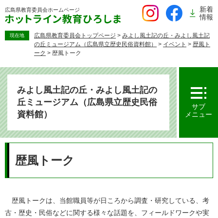
ペ
新着
広島県教育委員会
ホームページ
ー
情報
ジ
の
広島県教育委員会トップページ
>
みよし風土記の丘・みよし風土記
現在地
の丘ミュージアム（広島県立歴史民俗資料館）
>
イベント
>
歴風ト
先
ーク
>
歴風トーク
頭
で
す。
みよし風土記の丘・みよし風土記の
丘ミュージアム（広島県立歴史民俗
サブ
資料館）
メニュー
本
文
歴風トーク
歴風トークは、当館職員等が日ころから調査・研究している、考
古・歴史・民俗などに関する様々な話題を、フィールドワークや実