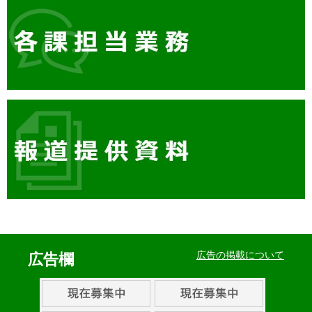
イ
ベ
広告の掲載について
広告欄
ン
ト・
取