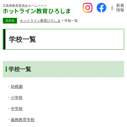
ペ
新着
広島県教育委員会
ホームページ
ー
情報
ジ
の
ホットライン教育ひろしま
>
学校一覧
現在地
先
本
頭
文
学校一覧
で
す。
学校一覧
・
幼稚園
・
小学校
・
中学校
・
義務教育学校