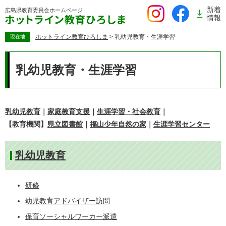
ペ
新着
広島県教育委員会
ホームページ
ー
情報
ジ
の
ホットライン教育ひろしま
>
乳幼児教育・生涯学習
現在地
先
本
頭
文
乳幼児教育・生涯学習
で
す。
乳幼児教育
｜
家庭教育支援
｜
生涯学習・社会教育
｜
【教育機関】
県立図書館
｜
福山少年自然の家
｜
生涯学習センター
乳幼児教育
研修
幼児教育アドバイザー訪問
保育ソーシャルワーカー派遣