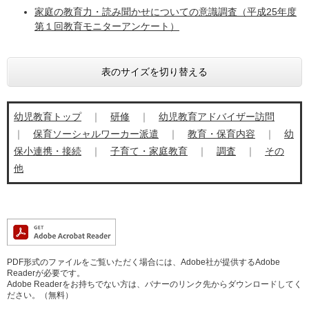
家庭の教育力・読み聞かせについての意識調査（平成25年度
第１回教育モニターアンケート）
表のサイズを切り替える
幼児教育トップ
｜
​
研修
｜
幼児教育アドバイザー訪問
｜
保育ソーシャルワーカー派遣
｜
教育・保育内容
｜
幼
保小連携・接続
｜
子育て・家庭教育
｜
調査
｜
その
他
PDF形式のファイルをご覧いただく場合には、Adobe社が提供するAdobe
Readerが必要です。
Adobe Readerをお持ちでない方は、バナーのリンク先からダウンロードしてく
ださい。（無料）