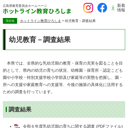
ペ
新着
広島県教育委員会
ホームページ
ー
情報
ジ
の
ホットライン教育ひろしま
>
幼児教育－調査結果
現在地
先
本
頭
文
幼児教育－調査結果
で
す。
本県では、全県的な乳幼児期の教育・保育の充実を図ることを目
的として、県内の幼児の育ちの状況、幼稚園・保育所・認定こども
園や小学校・特別支援学校小学部及び家庭等の実態を把握し、園・
所への支援や家庭教育への支援等、今後の施策の具体化に活用する
ための調査を行っています。
調査結果
令和６年度乳幼児期の育ちに関する調査 (PDFファイル)