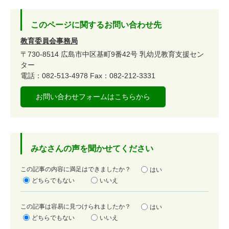
このページに関するお問い合わせ先
教育委員会事務局
〒730-8514
広島市中区基町9番42号
乳幼児教育支援セン
ター
電話：082-513-4978
Fax：082-212-3331
お問い合わせフォームはこちらから
みなさんの声を聞かせてください
満
この記事の内容に満足はできましたか？
はい
足
どちらでもない
いいえ
度
容
この記事は容易に見つけられましたか？
はい
易
どちらでもない
いいえ
度