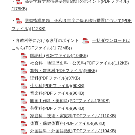
・
高等学校学習指導要領の改訂のポイント(PDFファイル)
(178KB)
・
学習指導要領 令和３年度に係る移行措置について(PDF
ファイル)(112KB)
・各教科等における改訂のポイント（
一括ダウンロードは
こちら(PDFファイル)(1.72MB)
）
​
国語科 (PDFファイル)(108KB)
​
社会科・地理歴史科・公民科(PDFファイル)(112KB)
​
算数・数学科(PDFファイル)(99KB)
​
理科(PDFファイル)(97KB)
​
生活科(PDFファイル)(90KB)
​
音楽科(PDFファイル)(90KB)
​
図画工作科・美術科(PDFファイル)(89KB)
​
芸術科(PDFファイル)(96KB)
​
家庭科，技術・家庭科(PDFファイル)(110KB)
​
体育・保健体育科(PDFファイル)(96KB)
​
外国語科・外国語活動(PDFファイル)(104KB)