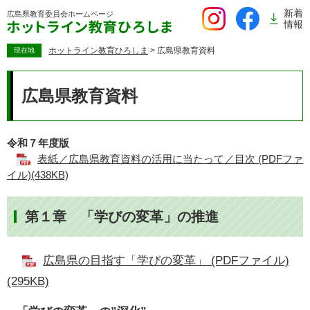
ペ
新着
広島県教育委員会
ホームページ
ー
情報
ジ
の
ホットライン教育ひろしま
>
広島県教育資料
現在地
先
本
頭
文
広島県教育資料
で
す。
令和７年度版
表紙／広島県教育資料の活用に当たって／目次 (PDFファ
イル)(438KB)
第１章 「学びの変革」の推進
広島県の目指す「学びの変革」 (PDFファイル)
​
​
(295KB)