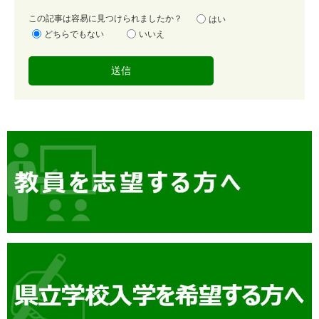
容
この記事は容易に見つけられましたか？
はい
易
どちらでもない
いいえ
度