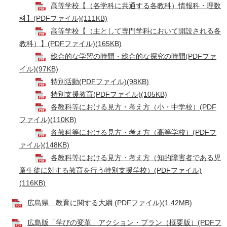
​
高等学校【（各学科に共通する各教科）情報科・理数
科】(PDFファイル)(111KB)
​
高等学校【（主として専門学科において開設される各
教科）】(PDFファイル)(165KB)
​
総合的な学習の時間・総合的な探究の時間(PDFファ
イル)(97KB)
​
特別活動(PDFファイル)(98KB)
​
特別支援教育(PDFファイル)(105KB)
​
各教科等における見方・考え方（小・中学校）(PDF
ファイル)(110KB)
​
各教科等における見方・考え方（高等学校）(PDFフ
ァイル)(148KB)
​
各教科等における見方・考え方（知的障害者である児
童生徒に対する教育を行う特別支援学校）(PDFファイル)
(116KB)
広島県 教育に関する大綱 (PDFファイル)(1.42MB)
広島版「学びの変革」アクション・プラン（概要版）(PDFフ