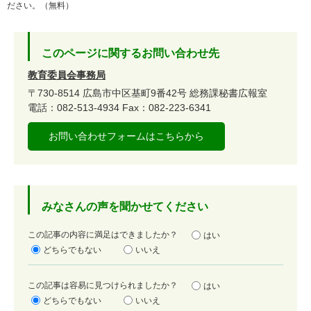
ださい。（無料）
このページに関するお問い合わせ先
教育委員会事務局
〒730-8514
広島市中区基町9番42号
総務課秘書広報室
電話：082-513-4934
Fax：082-223-6341
お問い合わせフォームはこちらから
みなさんの声を聞かせてください
満
この記事の内容に満足はできましたか？
はい
足
どちらでもない
いいえ
度
容
この記事は容易に見つけられましたか？
はい
易
どちらでもない
いいえ
度