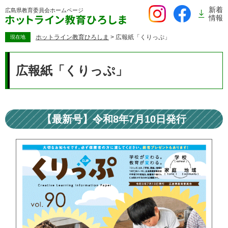
ペ
新着
広島県教育委員会
ホームページ
ー
情報
ジ
の
ホットライン教育ひろしま
>
広報紙「くりっぷ」
現在地
先
本
頭
文
広報紙「くりっぷ」
で
す。
【最新号】令和8年7月10日発行