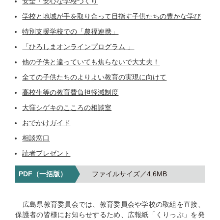
安全・安心な学校づくり
学校と地域が手を取り合って目指す子供たちの豊かな学び
特別支援学校での「農福連携」
「ひろしまオンラインプログラム 」
他の子供と違っていても焦らないで大丈夫！
全ての子供たちのよりよい教育の実現に向けて
高校生等の教育費負担軽減制度
大窪シゲキのこころの相談室
おでかけガイド
相談窓口
読者プレゼント
4.6MB
広島県教育委員会では、教育委員会や学校の取組を直接、
保護者の皆様にお知らせするため、広報紙「くりっぷ」を発