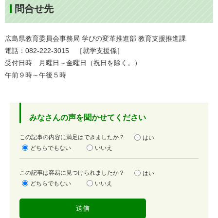
問合せ先
広島県教育委員会事務局 学びの変革推進部 教育支援推進課
電話：082‐222‐3015 ［就学支援係］
受付日時 月曜日～金曜日（祝日を除く。）
午前９時～午後５時
みなさんの声を聞かせてください
満
この記事の内容に満足はできましたか？
はい
足
どちらでもない
いいえ
度
容
この記事は容易に見つけられましたか？
はい
易
どちらでもない
いいえ
度