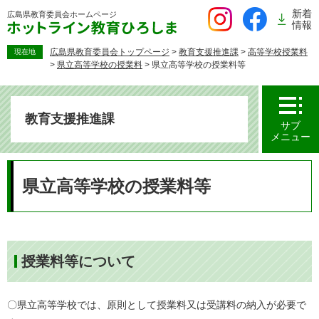
ペ
新着
広島県教育委員会
ホームページ
ー
情報
ジ
の
広島県教育委員会トップページ
>
教育支援推進課
>
高等学校授業料
現在地
>
県立高等学校の授業料
>
県立高等学校の授業料等
先
頭
で
す。
教育支援推進課
サブ
メニュー
本
文
県立高等学校の授業料等
授業料等について
〇県立高等学校では、原則として授業料又は受講料の納入が必要で