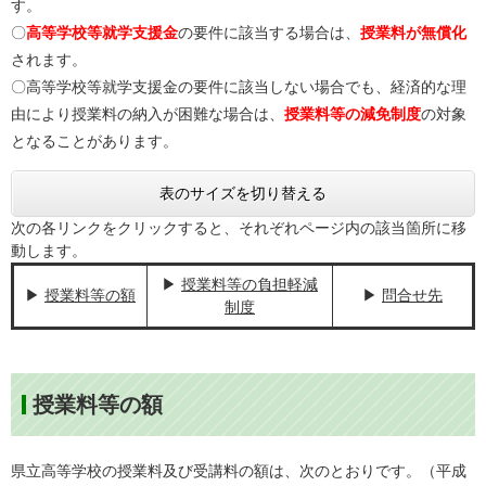
す。
〇
高等学校等就学支援金
の要件に該当する場合は、​
授業料が無償化
されます。​
〇高等学校等就学支援金の要件に該当しない場合でも、経済的な理
由により授業料の納入が困難な場合は、
授業料等の減免制度
の対象
となることがあります。
表のサイズを切り替える
次の各リンクをクリックすると、それぞれページ内の該当箇所に移
動します。
▶ ​
授業料等の負担軽減
▶
授業料等の額
▶ ​
問合せ先
制度
授業料等の額
県立高等学校の授業料及び受講料の額は、次のとおりです。（平成