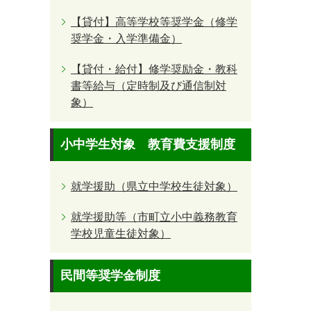
【貸付】高等学校等奨学金（修学
奨学金・入学準備金）
【貸付・給付】修学奨励金・教科
書等給与（定時制及び通信制対
象）
小中学生対象 教育費支援制度
就学援助（県立中学校生徒対象）
就学援助等（市町立小中義務教育
学校児童生徒対象）
民間等奨学金制度