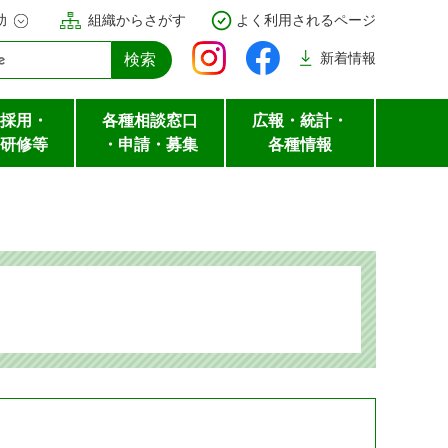
助
組織からさがす
よく利用されるページ
新着
情報
採用・
各種相談窓口
広報・統計・
研修等
・申請・募集
各種情報