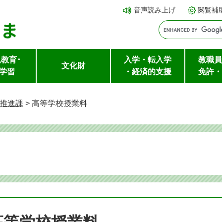
メ
本文へ
音声読み上げ
閲覧補
ニ
ュ
ー
教育･
入学・転入学
教職員
を
文化財
学習
・経済的支援
免許・
飛
ば
推進課
>
高等学校授業料
し
て