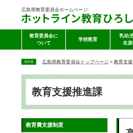
広島県教育委員会
ホームページ
教育委員会に
乳幼児
学校教育
ついて
生涯
ペ
ー
広島県教育委員会トップページ
>
教育支援
現在地
ジ
の
先
頭
教育支援推進課
で
す。
本
教育費支援制度
文