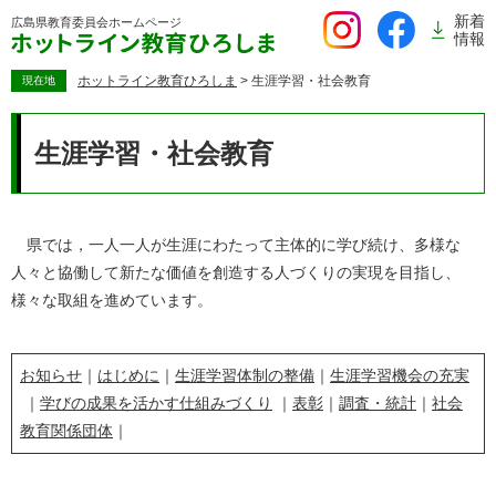
ペ
新着
広島県教育委員会
ホームページ
ー
情報
ジ
の
ホットライン教育ひろしま
>
生涯学習・社会教育
現在地
先
本
頭
文
生涯学習・社会教育
で
す。
県では，一人一人が生涯にわたって主体的に学び続け、多様な
人々と協働して新たな価値を創造する人づくりの実現を目指し、
様々な取組を進めています。
お知らせ
｜
はじめに
｜
生涯学習体制の整備
​｜
生涯学習機会の充実
｜
学びの成果を活かす仕組みづくり
​ ｜
表彰
｜
調査・統計
｜
社会
教育関係団体
｜