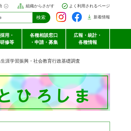
助
組織からさがす
よく利用されるページ
新着
情報
採用・
各種相談窓口
広報・統計・
研修等
・申請・募集
各種情報
県生涯学習振興・社会教育行政基礎調査