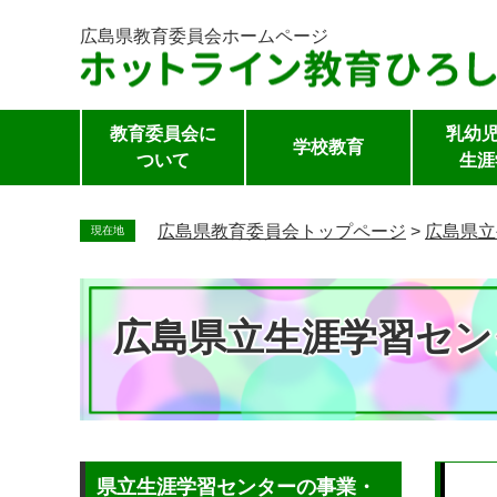
広島県教育委員会
ホームページ
教育委員会に
乳幼児
学校教育
ついて
生涯
ペ
ー
広島県教育委員会トップページ
>
広島県立
現在地
ジ
の
先
広島県立生涯学習セン
頭
で
す。
本
県立生涯学習センターの事業・