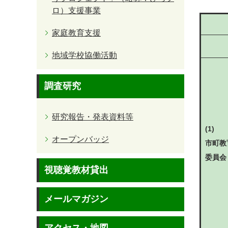
ロ）支援事業
家庭教育支援
地域学校協働活動
調査研究
研究報告・発表資料等
(1)
オープンバッジ
市町教
委員会
視聴覚教材貸出
メールマガジン