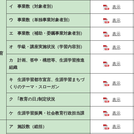
イ 事業数（対象者別）
表示
ウ 事業数（単独事業対象者別）
表示
エ 事業数（補助・委嘱事業対象者別）
表示
オ 学級・講座実施状況（学習内容別）
表示
育
カ 計画、答申・構想等、生涯学習推進
表示
組織
キ 生涯学習都市宣言、生涯学習まちづ
表示
くりのテーマ・スローガン
ク ｢教育の日｣制定状況
表示
ケ 生涯学習振興・社会教育行政担当課
表示
ア 施設数（総括）
表示