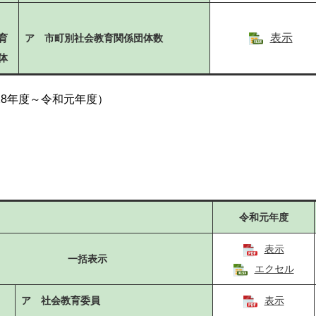
表示
育
ア 市町別社会教育関係団体数
体
28年度～令和元年度）
令和元年度
表示
一括表示
エクセル
ア 社会教育委員
表示