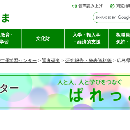
メ
本文へ
音声読み上げ
閲覧補
ニ
ュ
ー
教育･
入学・転入学
教職員
を
文化財
学習
・経済的支援
免許・
飛
ば
生涯学習センター
>
調査研究
>
研究報告・発表資料等
>
広島
し
て
ター