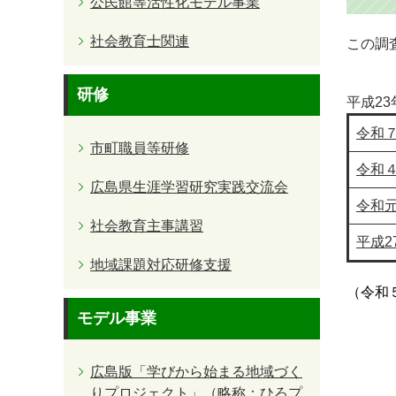
公民館等活性化モデル事業
社会教育士関連
この調
研修
平成2
令和
市町職員等研修
令和
広島県生涯学習研究実践交流会
令和元
社会教育主事講習
平成2
地域課題対応研修支援
（令和
モデル事業
広島版「学びから始まる地域づく
りプロジェクト」（略称：ひろプ