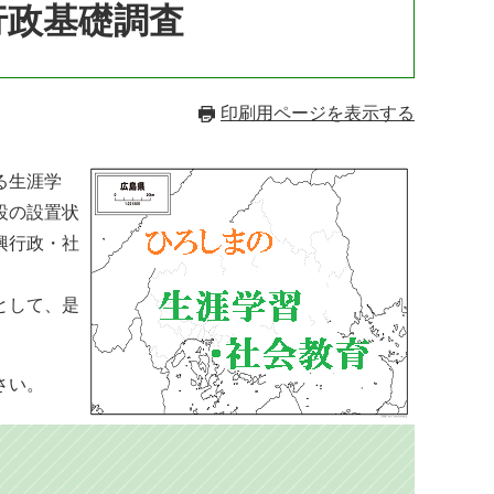
行政基礎調査
印刷用ページを表示する
る生涯学
設の設置状
興行政・社
として、是
さい。