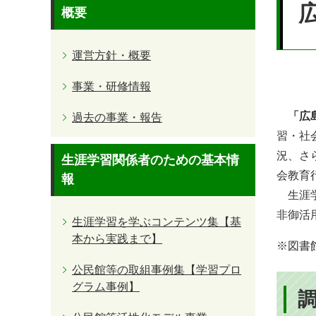
文
概要
運営方針・概要
事業・研修情報
「広
過去の事業・報告
習・社
況、さ
生涯学習関係者のための基本情
会教育
報
生涯学
非御活
生涯学習を学ぶコンテンツ集【基
本から実践まで】
※図書
公民館等の取組事例集【学習プロ
グラム事例】