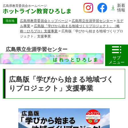
ペ
新着
広島県教育委員会
ホームページ
ー
情報
ジ
の
広島県教育委員会トップページ
>
広島県立生涯学習センター
>
モデ
現在地
ル事業
>
広島版「学びから始まる地域づくりプロジェクト」（略
先
称：ひろプロ）支援事業
>
広島版「学びから始まる地域づくりプロ
頭
ジェクト」支援事業
で
す。
広島県立生涯学習センター
サブ
メニュー
本
文
広島版「学びから始まる地域づく
りプロジェクト」支援事業