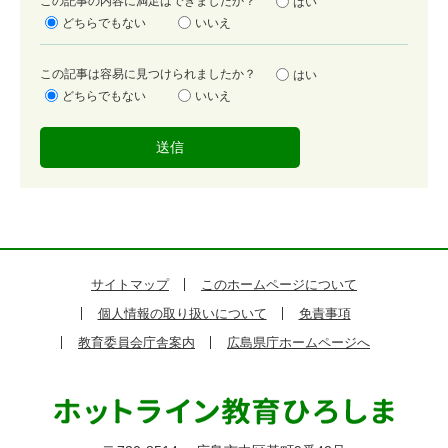
満
この記事の内容に満足はできましたか？
はい
足
どちらでもない
いいえ
度
容
この記事は容易に見つけられましたか？
はい
易
どちらでもない
いいえ
度
サイトマップ
このホームページについて
個人情報の取り扱いについて
免責事項
教育委員会庁舎案内
広島県庁ホームページへ