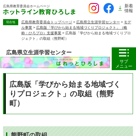
ペ
新着
広島県教育委員会
ホームページ
ー
情報
ジ
の
広島県教育委員会トップページ
>
広島県立生涯学習センター
>
モデ
現在地
ル事業
>
広島版「学びから始まる地域づくりプロジェクト」（略
先
称：ひろプロ）支援事業
>
広島版「学びから始まる地域づくりプロ
頭
ジェクト」の取組（熊野町）
で
す。
広島県立生涯学習センター
サブ
メニュー
本
文
広島版「学びから始まる地域づく
りプロジェクト」の取組（熊野
町）
熊野町の取組