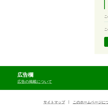
満
こ
足
度
容
こ
易
度
広告欄
広告の掲載について
サイトマップ
このホームページに