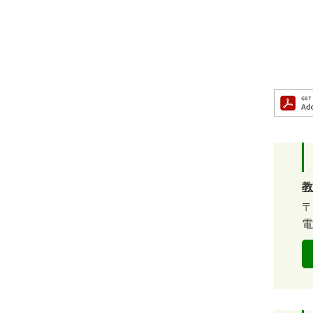
教
〒
電