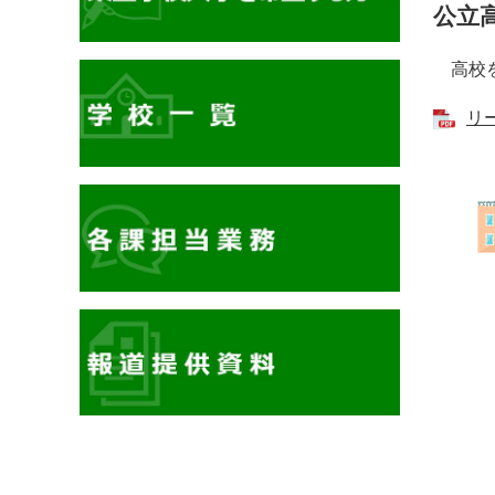
公立
高校を
リー
イ