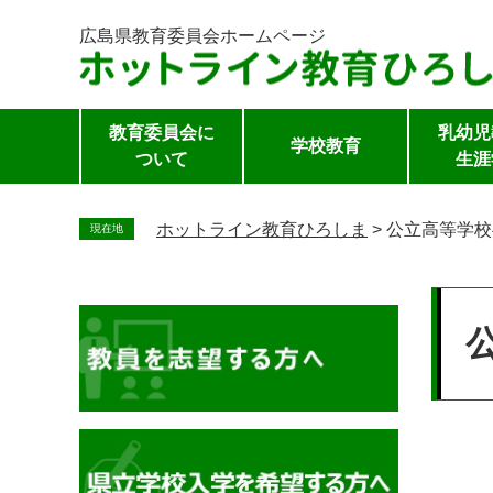
広島県教育委員会
ホームページ
教育委員会に
乳幼児
学校教育
ついて
生涯
ペ
ー
ホットライン教育ひろしま
>
公立高等学校
現在地
ジ
の
本
先
文
頭
で
す。