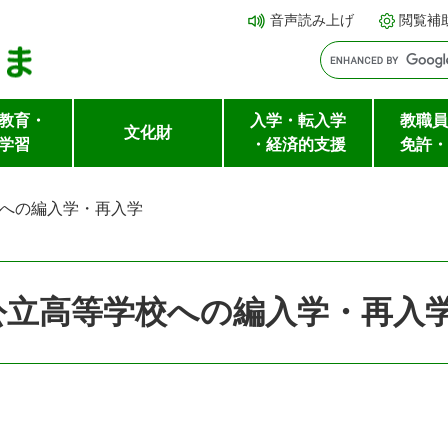
メ
本文へ
音声読み上げ
閲覧補
ニ
ュ
ー
教育・
入学・転入学
教職員
を
文化財
学習
・経済的支援
免許・
飛
ば
への編入学・再入学
し
て
公立高等学校への編入学・再入