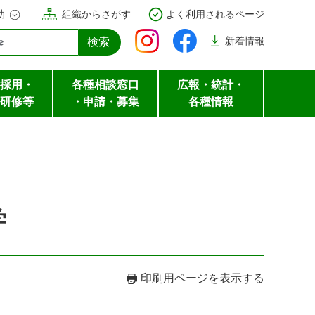
助
組織からさがす
よく利用されるページ
新着
情報
採用・
各種相談窓口
広報・統計・
研修等
・申請・募集
各種情報
学
印刷用ページを表示する