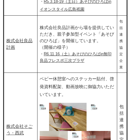
・
R5.3.18-19（土日）あそびのひろばin
イオンスタイル広島祇園
包
株式会社良品計画から場を提供してい
括
ただき、親子参加型イベント「あそび
連
株式会社良品
のひろば」を開催しています。
携
計画
（開催の様子）
協
・
R6.11.16​（土）あそびのひろばin無印
定
良品フレスポ三次プラザ​
企
業
ベビー休憩室へのステッカー貼付、啓
発資料配架、動画放映に御協力いただ
いています。
包
括
連
株式会社そご
携
う・西武
協
定