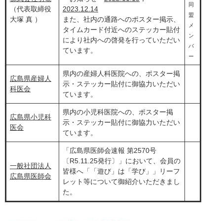
同
（代表取締役
2023.12.14
盟
大塚 真 ）
また、社内の​通路へのポスター掲示、
メ
タイムカード付近へのステッカー貼付
ン
により社内への啓発を行っていただい
バ
ています。
ー
県内の産婦人科医院への、ポスター掲
広島県産婦人
示・ステッカー貼付に御協力いただい
科医会
ています。
県内の小児科医院への、ポスター掲
広島県小児科
示・ステッカー貼付に御協力いただい
医会
ています。
「広島県医師会速報 第2570号
〔R5.11.25発行〕」において、会員の
一般社団法人
皆様へ「「遊び」は「学び」」リーフ
広島県医師会
レット等について御紹介いただきまし
た。