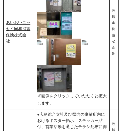
包
括
あいおいニッ
連
セイ同和損害
携
保険株式会
協
社
定
​
企
業
※画像をクリックしていただくと拡大
します。​
●広島総合支社及び県内の事業所内に
おけるポスター掲示、ステッカー貼
包
付、営業活動を通じたチラシ配布に御
括