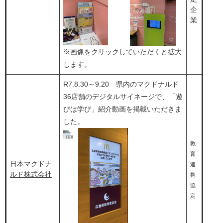
企
業
※画像をクリックしていただくと拡大
します。​​
R7.8.30～9.20 県内のマクドナルド
36店舗のデジタルサイネージで、「遊
びは学び」紹介動画を掲載いただきま
した。
教
育
日本マクドナ
連
ルド株式会社
携
協
定