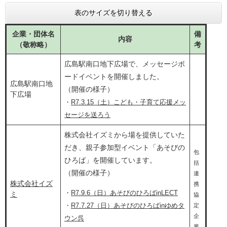
表のサイズを切り替える
企業・団体名
備
内容
（敬称略）
考
広島駅南口地下広場で、メッセージボ
ードイベントを開催しました。
広島駅南口地
（開催の様子）​
下広場
・
R7.3.15（土）こども・子育て応援メッ
セージを送ろう
株式会社イズミから場を提供していた
だき、親子参加型イベント「あそびの
包
ひろば」を開催しています。
括
（開催の様子）
連
株式会社イズ
携
・​
R7.9.6（日）あそびのひろばinLECT
ミ
協
・​
R7.7.27（日）あそびのひろばinゆめタ
定
企
ウン呉
業