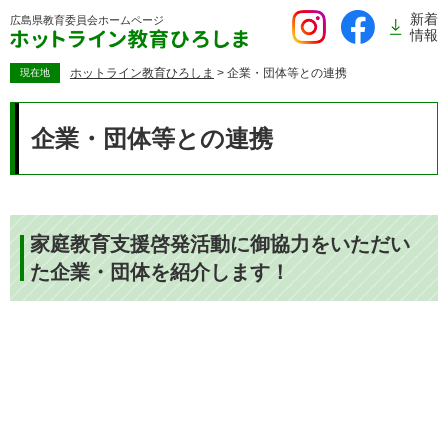
ペ
新着
広島県教育委員会
ホームページ
ー
情報
ジ
の
ホットライン教育ひろしま
>
企業・団体等との連携
現在地
先
本
頭
文
企業・団体等との連携
で
す。
家庭教育支援啓発活動に御協力をいただい
た企業・団体を紹介します！