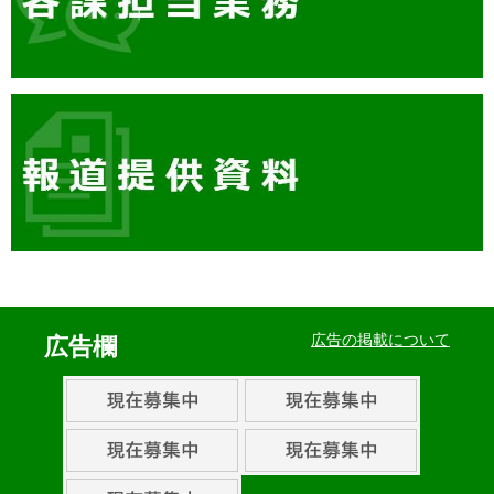
イ
ベ
広告の掲載について
広告欄
ン
ト・
取
組