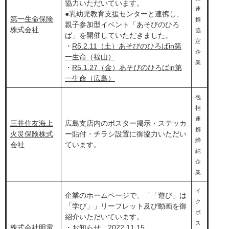
協力いただいています。
連
●乳幼児教育支援センターと連携し、
第一生命保険
携
親子参加型イベント「あそびのひろ
株式会社
協
ば」を開催していただきました。
定
・
R5.2.11（土）あそびのひろばin第
企
一生命（福山）
業
・
R5.1.27（金）あそびのひろばin第
一生命（広島）
包
括
連
三井住友海上
広島支店内のポスター掲示・ステッカ
携
火災保険株式
ー貼付・チラシ設置に御協力いただい
締
会社
ています。
結
企
業
イ
企業のホームページで、「「遊び」は
ク
「学び」」リーフレット及び動画を御
ボ
紹介​いただいています。
ス
株式会社明電
・お知らせ
2022.11.15
，