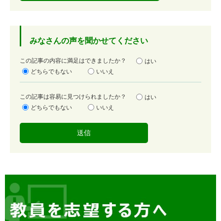
みなさんの声を聞かせてください
満
この記事の内容に満足はできましたか？
はい
足
どちらでもない
いいえ
度
容
この記事は容易に見つけられましたか？
はい
易
どちらでもない
いいえ
度